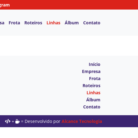
gram
sa
Frota
Roteiros
Linhas
Álbum
Contato
Início
Empresa
Frota
Roteiros
Linhas
Álbum
Contato
+
= Desenvolvido por
Alcance Tecnologia