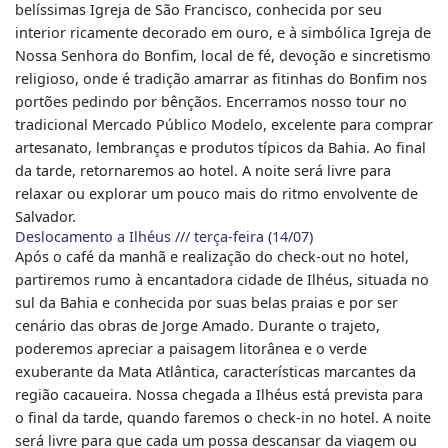
belíssimas Igreja de São Francisco, conhecida por seu
interior ricamente decorado em ouro, e à simbólica Igreja de
Nossa Senhora do Bonfim, local de fé, devoção e sincretismo
religioso, onde é tradição amarrar as fitinhas do Bonfim nos
portões pedindo por bênçãos. Encerramos nosso tour no
tradicional Mercado Público Modelo, excelente para comprar
artesanato, lembranças e produtos típicos da Bahia. Ao final
da tarde, retornaremos ao hotel. A noite será livre para
relaxar ou explorar um pouco mais do ritmo envolvente de
Salvador.
Deslocamento a Ilhéus /// terça-feira (14/07)
Após o café da manhã e realização do check-out no hotel,
partiremos rumo à encantadora cidade de Ilhéus, situada no
sul da Bahia e conhecida por suas belas praias e por ser
cenário das obras de Jorge Amado. Durante o trajeto,
poderemos apreciar a paisagem litorânea e o verde
exuberante da Mata Atlântica, características marcantes da
região cacaueira. Nossa chegada a Ilhéus está prevista para
o final da tarde, quando faremos o check-in no hotel. A noite
será livre para que cada um possa descansar da viagem ou