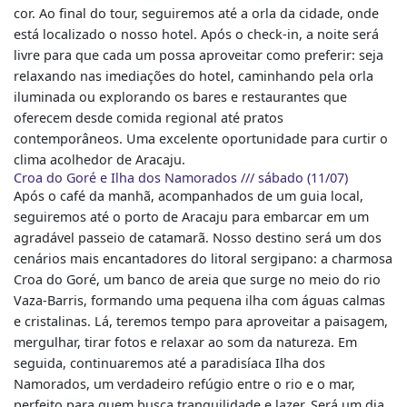
cor. Ao final do tour, seguiremos até a orla da cidade, onde
está localizado o nosso hotel. Após o check-in, a noite será
livre para que cada um possa aproveitar como preferir: seja
relaxando nas imediações do hotel, caminhando pela orla
iluminada ou explorando os bares e restaurantes que
oferecem desde comida regional até pratos
contemporâneos. Uma excelente oportunidade para curtir o
clima acolhedor de Aracaju.
Croa do Goré e Ilha dos Namorados /// sábado (11/07)
Após o café da manhã, acompanhados de um guia local,
seguiremos até o porto de Aracaju para embarcar em um
agradável passeio de catamarã. Nosso destino será um dos
cenários mais encantadores do litoral sergipano: a charmosa
Croa do Goré, um banco de areia que surge no meio do rio
Vaza-Barris, formando uma pequena ilha com águas calmas
e cristalinas. Lá, teremos tempo para aproveitar a paisagem,
mergulhar, tirar fotos e relaxar ao som da natureza. Em
seguida, continuaremos até a paradisíaca Ilha dos
Namorados, um verdadeiro refúgio entre o rio e o mar,
perfeito para quem busca tranquilidade e lazer. Será um dia