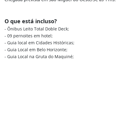
O que está incluso?
- Ônibus Leito Total Doble Deck;
- 09 pernoites em hotel;
- Guia local em Cidades Históricas;
- Guia Local em Belo Horizonte;
- Guia Local na Gruta do Maquiné;
- Guia Local em Aracaju;
- Guia local passeio Catamarã;
- Passeio de Catamarã;
- Guia local em Salvador;
- Guia local em Ilhéus;
- Tour na Fazenda de cacau;
- Café-almoço-Jantar em Aparecida;
- Guia cadastur durante a viagem;
- Serviço de bordo.