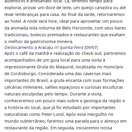
autênticos e artesanato local. Lá, teremos tempo para
explorar, provar um doce de leite, um queijo canastra ou até
levar lembranças para casa. Ao final da tarde, retornaremos
ao hotel. A noite será livre, ideal para aproveitar um pouco
da animada vida noturna de Belo Horizonte, com seus bares
tradicionais, botecos premiados e restaurantes que exaltam
o melhor da gastronomia mineira.
Deslocamento a Aracaju /// quinta-feira (09/07)
Após o café da manhã e realização do check-out, partiremos
acompanhados de um guia local para uma visita à
impressionante Gruta do Maquiné, localizada no município
de Cordisburgo. Considerada uma das cavernas mais
importantes do Brasil, a gruta encanta com suas formações
calcárias milenares, salões espaçosos e curiosas esculturas
naturais esculpidas pelo tempo. Durante a visita,
conheceremos um pouco mais sobre a geologia da região e
a história do local, que já foi estudado por importantes
naturalistas como Peter Lund. Após esse mergulho no
mundo subterrâneo, faremos uma parada para o almoço em
restaurante da região. Em seguida, iniciaremos nossa